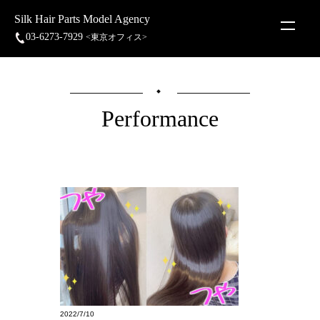
Silk Hair Parts Model Agency
03-6273-7929
<東京オフィス>
Performance
2022/7/10