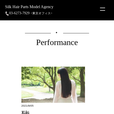
Silk Hair Parts Model Agency
03-6273-7929
<東京オフィス>
Performance
2021/9/05
Kiki