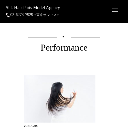
Silk Hair Parts Model Agency
03-6273-7929
<東京オフィス>
Performance
2021/9/05